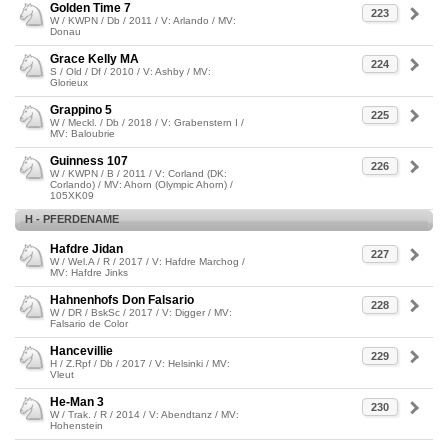
Golden Time 7
223
W / KWPN / Db / 2011 / V: Arlando / MV:
Donau
Grace Kelly MA
224
S / Old / Df / 2010 / V: Ashby / MV:
Glorieux
Grappino 5
225
W / Meckl. / Db / 2018 / V: Grabenstern I /
MV: Baloubrie
Guinness 107
226
W / KWPN / B / 2011 / V: Corland (DK:
Corlando) / MV: Ahorn (Olympic Ahorn) /
105XK09
H - PFERDENAME
Hafdre Jidan
227
W / Wel.A / R / 2017 / V: Hafdre Marchog /
MV: Hafdre Jinks
Hahnenhofs Don Falsario
228
W / DR / BskSc / 2017 / V: Digger / MV:
Falsario de Color
Hancevillie
229
H / Z.Rpf / Db / 2017 / V: Helsinki / MV:
Vleut
He-Man 3
230
W / Trak. / R / 2014 / V: Abendtanz / MV:
Hohenstein