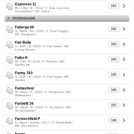
Expresso 11
181
W / Z.Rpf / B / 2014 / V: Esta Loca van
Schuttershof / MV: Darco
F - PFERDENAME
Faberge 66
182
S / Württ / Db / 2010 / V: Fürst Fugger /
MV: Davignon I
Fair Belle
183
S / DSP / B / 2020 / V: Fair Game / MV:
Loving Dancer
Falko K
184
W / Old / R / 2018 / V: Feinrich / MV:
Sandro Hit
Fanny 783
185
S / DSP / R / 2020 / V: Fair Game / MV:
Gardez
Fantastival
186
W / Hann / F / 2010 / V: Floriscount / MV:
Wolkentanz I
Farinelli 34
187
W / Westf / B / 2019 / V: For Dance / MV:
Sir Donnerhall I
Farmersfield P
188
S / Hann / Schwb / 2017 / V: Fürstenball /
MV: Don Henrico