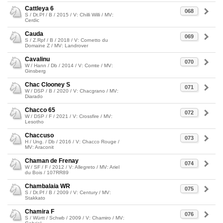
Cattleya 6
068
S / Dt.Pf / B / 2015 / V: Chilli Willi / MV:
Cerdic
Cauda
069
S / Z.Rpf / B / 2018 / V: Cornetto du
Domaine Z / MV: Landrover
Cavalinu
070
W / Hann / Db / 2014 / V: Comte / MV:
Ginsberg
Chac Clooney S
071
W / DSP / B / 2020 / V: Chacgrano / MV:
Diarado
Chacco 65
072
W / DSP / F / 2021 / V: Crossfire / MV:
Lesotho
Chaccuso
073
H / Ung. / Db / 2016 / V: Chacco Rouge /
MV: Araconit
Chaman de Frenay
074
W / SF / F / 2012 / V: Allegreto / MV: Ariel
du Bois / 107RR89
Chambalaia WR
075
S / Dt.Pf / B / 2009 / V: Century / MV:
Stakkato
Chamira F
076
S / Württ / Schwb / 2009 / V: Chamiro / MV: