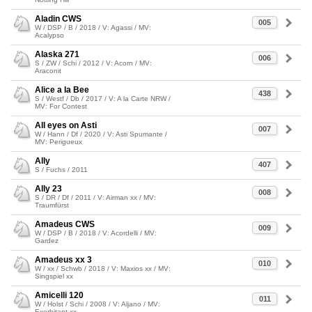
Aladin CWS
005
W / DSP / B / 2018 / V: Agassi / MV:
Acalypso
Alaska 271
006
S / ZW / Schi / 2012 / V: Acorn / MV:
Araconit
Alice a la Bee
438
S / Westf / Db / 2017 / V: A la Carte NRW /
MV: For Contest
All eyes on Asti
007
W / Hann / Df / 2020 / V: Asti Spumante /
MV: Perigueux
Ally
407
S / Fuchs / 2011
Ally 23
008
S / DR / Df / 2011 / V: Airman xx / MV:
Traumfürst
Amadeus CWS
009
W / DSP / B / 2018 / V: Acordelli / MV:
Gardez
Amadeus xx 3
010
W / xx / Schwb / 2018 / V: Maxios xx / MV:
Singspiel xx
Amicelli 120
011
W / Holst / Schi / 2008 / V: Aljano / MV:
Exorbitant xx