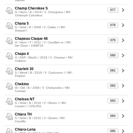
Gabriel
Champ Cherokee S
077
H / Hann / B / 2019 / V: Chacgrano / MV:
Christoph Columbus
Chana 5
078
S / Holst / B / 2008 / V: Calido I / MV:
Gaspari I
Chapeau Claque 46
079
H / Hann / F / 2011 / V: Cavallieri xx / MV:
Der Dürer / 106BF16
Chapo 4
080
H / DSP / BkaSc / 2018 / V: Chaman / MV:
Vulkano
Charlett 30
081
S / Westf / B / 2019 / V: Canturano I / MV:
Polydor
Chekino
082
W / Old / B / 2008 / V: Chekandino / MV:
Coriolan
Chelsea NT
083
S / Holst / B / 2010 / V: Clinton I / MV:
Cassini I / 105LR11
Chiara TH
084
S / Holst / B / 2010 / V: Cliostro / MV:
Candillo
Chiara-Lena
085