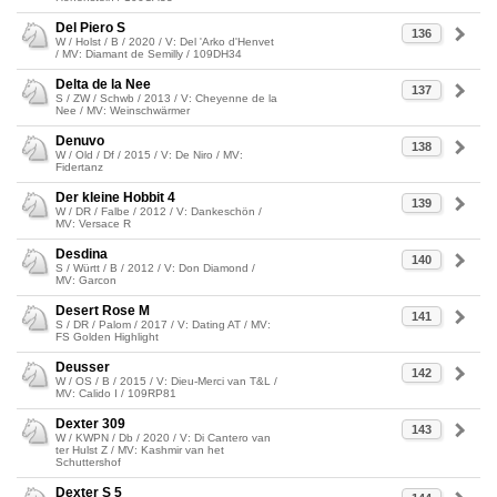
Del Piero S
136
W / Holst / B / 2020 / V: Del 'Arko d'Henvet
/ MV: Diamant de Semilly / 109DH34
Delta de la Nee
137
S / ZW / Schwb / 2013 / V: Cheyenne de la
Nee / MV: Weinschwärmer
Denuvo
138
W / Old / Df / 2015 / V: De Niro / MV:
Fidertanz
Der kleine Hobbit 4
139
W / DR / Falbe / 2012 / V: Dankeschön /
MV: Versace R
Desdina
140
S / Württ / B / 2012 / V: Don Diamond /
MV: Garcon
Desert Rose M
141
S / DR / Palom / 2017 / V: Dating AT / MV:
FS Golden Highlight
Deusser
142
W / OS / B / 2015 / V: Dieu-Merci van T&L /
MV: Calido I / 109RP81
Dexter 309
143
W / KWPN / Db / 2020 / V: Di Cantero van
ter Hulst Z / MV: Kashmir van het
Schuttershof
Dexter S 5