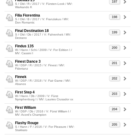
Fidelitas 25
197
S / Old / R / 2017 / V: Fürsten-Look / MV:
Warkando K
Filia Fiorentina
198
S / Old / B / 2017 / V: Franziskus / MV:
Don Romantic
Final Destination 18
199
S / Old / Db / 2017 / V: Fahrenheit / MV:
Destano
Findus 135
200
W / Hann / Schi / 2009 / V: For Edition I /
MV: Cassini I
Finest Dance 3
201
W / DSP / R / 2015 / V: Finest / MV:
Fidertanz
Finnek
202
W / DSP / R / 2018 / V: Fair Game / MV:
Abanos
First Step 4
203
W / Hann / Db / 2009 / V: Fürst
Nymphenburg I / MV: Lauries Crusador xx
First William
204
W / DSP / Db / 2016 / V: Fürst William I /
MV: Acord's Champion
Flashy Rouge
205
S / Hann / F / 2016 / V: For Pleasure / MV:
Stakkato