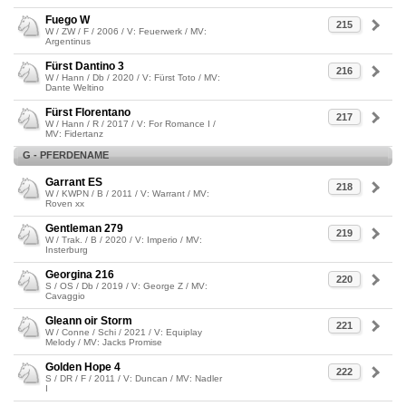
Fuego W
215
W / ZW / F / 2006 / V: Feuerwerk / MV:
Argentinus
Fürst Dantino 3
216
W / Hann / Db / 2020 / V: Fürst Toto / MV:
Dante Weltino
Fürst Florentano
217
W / Hann / R / 2017 / V: For Romance I /
MV: Fidertanz
G - PFERDENAME
Garrant ES
218
W / KWPN / B / 2011 / V: Warrant / MV:
Roven xx
Gentleman 279
219
W / Trak. / B / 2020 / V: Imperio / MV:
Insterburg
Georgina 216
220
S / OS / Db / 2019 / V: George Z / MV:
Cavaggio
Gleann oir Storm
221
W / Conne / Schi / 2021 / V: Equiplay
Melody / MV: Jacks Promise
Golden Hope 4
222
S / DR / F / 2011 / V: Duncan / MV: Nadler
I