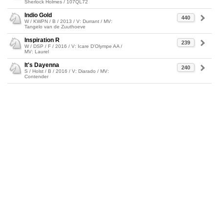
Sherlock Holmes / 107QL72
Indio Gold
440
W / KWPN / B / 2013 / V: Durrant / MV:
Tangelo van de Zuuthoeve
Inspiration R
239
W / DSP / F / 2016 / V: Icare D'Olympe AA /
MV: Laurel
It's Dayenna
240
S / Holst / B / 2016 / V: Diarado / MV:
Contender