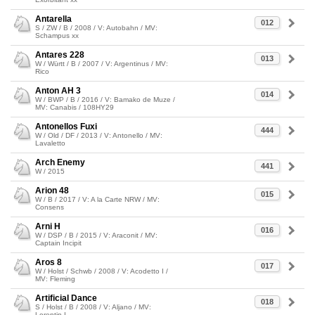
Antarella
012
S / ZW / B / 2008 / V: Autobahn / MV:
Schampus xx
Antares 228
013
W / Württ / B / 2007 / V: Argentinus / MV:
Rico
Anton AH 3
014
W / BWP / B / 2016 / V: Bamako de Muze /
MV: Canabis / 108HY29
Antonellos Fuxi
444
W / Old / DF / 2013 / V: Antonello / MV:
Lavaletto
Arch Enemy
441
W / 2015
Arion 48
015
W / B / 2017 / V: A la Carte NRW / MV:
Consens
Arni H
016
W / DSP / B / 2015 / V: Araconit / MV:
Captain Incipit
Aros 8
017
W / Holst / Schwb / 2008 / V: Acodetto I /
MV: Fleming
Artificial Dance
018
S / Holst / B / 2008 / V: Aljano / MV:
Lorentin I