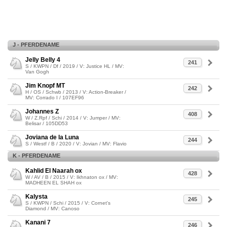
J - PFERDENAME
Jelly Belly 4
241
S / KWPN / Df / 2019 / V: Justice HL / MV:
Van Gogh
Jim Knopf MT
242
H / OS / Schwb / 2013 / V: Action-Breaker /
MV: Corrado I / 107EF96
Johannes Z
408
W / Z.Rpf / Schi / 2014 / V: Jumper / MV:
Belisar / 105DD53
Joviana de la Luna
244
S / Westf / B / 2020 / V: Jovian / MV: Flavio
K - PFERDENAME
Kahlid El Naarah ox
428
W / AV / B / 2015 / V: Ikhnaton ox / MV:
MADHEEN EL SHAH ox
Kalysta
245
S / KWPN / Schi / 2015 / V: Cornet's
Diamond / MV: Canoso
Kanani 7
246