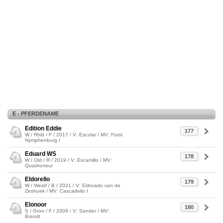
E - PFERDENAME
Edition Eddie
177
W / Rhld / F / 2017 / V: Escolar / MV: Fürst
Nymphenburg I
Eduard WS
178
W / Old / R / 2019 / V: Escamillo / MV:
Quadroneur
Eldorello
179
W / Westf / B / 2021 / V: Eldorado van de
Zeshoek / MV: Cascadello I
Elonoor
180
S / Gron / F / 2009 / V: Sander / MV:
Brandt