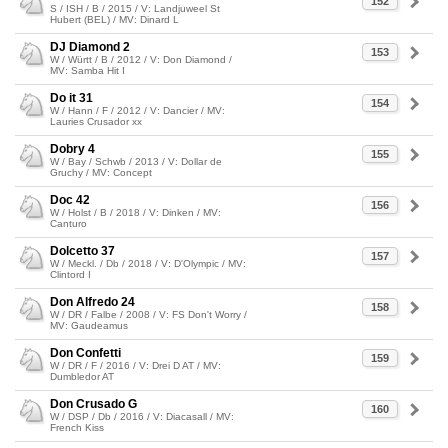
152
S / ISH / B / 2015 / V: Landjuweel St
Hubert (BEL) / MV: Dinard L
DJ Diamond 2
153
W / Württ / B / 2012 / V: Don Diamond /
MV: Samba Hit I
Do it 31
154
W / Hann / F / 2012 / V: Dancier / MV:
Lauries Crusador xx
Dobry 4
155
W / Bay / Schwb / 2013 / V: Dollar de
Gruchy / MV: Concept
Doc 42
156
W / Holst / B / 2018 / V: Dinken / MV:
Canturo
Dolcetto 37
157
W / Meckl. / Db / 2018 / V: D'Olympic / MV:
Clintord I
Don Alfredo 24
158
W / DR / Falbe / 2008 / V: FS Don't Worry /
MV: Gaudeamus
Don Confetti
159
W / DR / F / 2016 / V: Drei D AT / MV:
Dumbledor AT
Don Crusado G
160
W / DSP / Db / 2016 / V: Diacasall / MV:
French Kiss