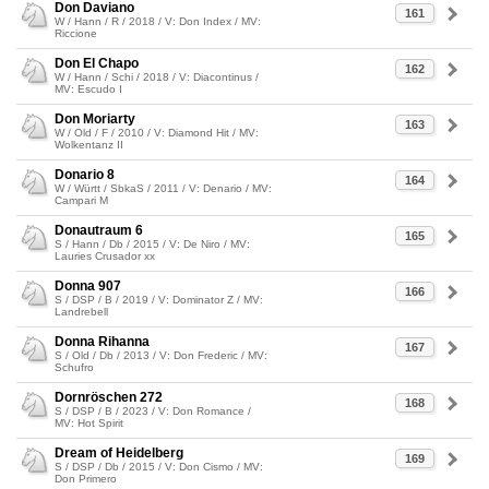
Don Daviano
161
W / Hann / R / 2018 / V: Don Index / MV:
Riccione
Don El Chapo
162
W / Hann / Schi / 2018 / V: Diacontinus /
MV: Escudo I
Don Moriarty
163
W / Old / F / 2010 / V: Diamond Hit / MV:
Wolkentanz II
Donario 8
164
W / Württ / SbkaS / 2011 / V: Denario / MV:
Campari M
Donautraum 6
165
S / Hann / Db / 2015 / V: De Niro / MV:
Lauries Crusador xx
Donna 907
166
S / DSP / B / 2019 / V: Dominator Z / MV:
Landrebell
Donna Rihanna
167
S / Old / Db / 2013 / V: Don Frederic / MV:
Schufro
Dornröschen 272
168
S / DSP / B / 2023 / V: Don Romance /
MV: Hot Spirit
Dream of Heidelberg
169
S / DSP / Db / 2015 / V: Don Cismo / MV:
Don Primero