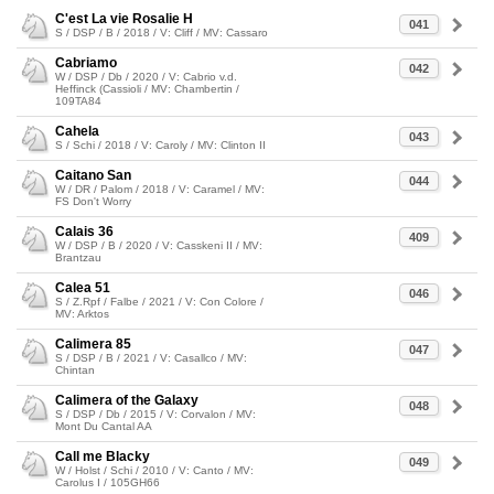
C'est La vie Rosalie H
041
S / DSP / B / 2018 / V: Cliff / MV: Cassaro
Cabriamo
042
W / DSP / Db / 2020 / V: Cabrio v.d.
Heffinck (Cassioli / MV: Chambertin /
109TA84
Cahela
043
S / Schi / 2018 / V: Caroly / MV: Clinton II
Caitano San
044
W / DR / Palom / 2018 / V: Caramel / MV:
FS Don't Worry
Calais 36
409
W / DSP / B / 2020 / V: Casskeni II / MV:
Brantzau
Calea 51
046
S / Z.Rpf / Falbe / 2021 / V: Con Colore /
MV: Arktos
Calimera 85
047
S / DSP / B / 2021 / V: Casallco / MV:
Chintan
Calimera of the Galaxy
048
S / DSP / Db / 2015 / V: Corvalon / MV:
Mont Du Cantal AA
Call me Blacky
049
W / Holst / Schi / 2010 / V: Canto / MV:
Carolus I / 105GH66