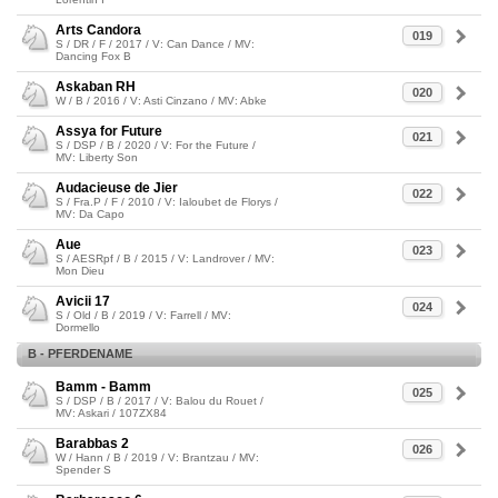
Arts Candora
019
S / DR / F / 2017 / V: Can Dance / MV:
Dancing Fox B
Askaban RH
020
W / B / 2016 / V: Asti Cinzano / MV: Abke
Assya for Future
021
S / DSP / B / 2020 / V: For the Future /
MV: Liberty Son
Audacieuse de Jier
022
S / Fra.P / F / 2010 / V: Ialoubet de Florys /
MV: Da Capo
Aue
023
S / AESRpf / B / 2015 / V: Landrover / MV:
Mon Dieu
Avicii 17
024
S / Old / B / 2019 / V: Farrell / MV:
Dormello
B - PFERDENAME
Bamm - Bamm
025
S / DSP / B / 2017 / V: Balou du Rouet /
MV: Askari / 107ZX84
Barabbas 2
026
W / Hann / B / 2019 / V: Brantzau / MV:
Spender S