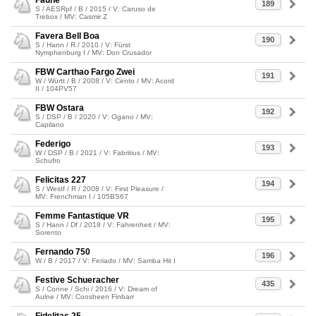
Faune
189
S / AESRpf / B / 2015 / V: Caruso de
Trebox / MV: Casmir Z
Favera Bell Boa
190
S / Hann / R / 2010 / V: Fürst
Nymphenburg I / MV: Don Crusador
FBW Carthao Fargo Zwei
191
W / Württ / B / 2008 / V: Cento / MV: Acord
II / 104PV57
FBW Ostara
192
S / DSP / B / 2020 / V: Ogano / MV:
Capilano
Federigo
193
W / DSP / B / 2021 / V: Fabritius / MV:
Schufro
Felicitas 227
194
S / Westf / R / 2008 / V: First Pleasure /
MV: Frenchman I / 105BS67
Femme Fantastique VR
195
S / Hann / Df / 2018 / V: Fahrenheit / MV:
Sorento
Fernando 750
196
W / B / 2017 / V: Feriado / MV: Samba Hit I
Festive Schueracher
435
S / Conne / Schi / 2016 / V: Dream of
Aulne / MV: Coosheen Finbarr