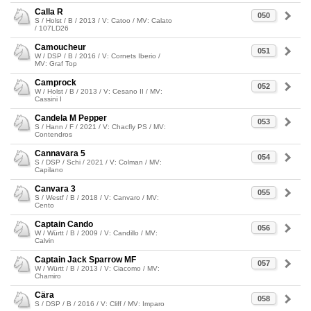
Calla R
050
S / Holst / B / 2013 / V: Catoo / MV: Calato
/ 107LD26
Camoucheur
051
W / DSP / B / 2016 / V: Cornets Iberio /
MV: Graf Top
Camprock
052
W / Holst / B / 2013 / V: Cesano II / MV:
Cassini I
Candela M Pepper
053
S / Hann / F / 2021 / V: Chacfly PS / MV:
Contendros
Cannavara 5
054
S / DSP / Schi / 2021 / V: Colman / MV:
Capilano
Canvara 3
055
S / Westf / B / 2018 / V: Canvaro / MV:
Cento
Captain Cando
056
W / Württ / B / 2009 / V: Candillo / MV:
Calvin
Captain Jack Sparrow MF
057
W / Württ / B / 2013 / V: Ciacomo / MV:
Chamiro
Cära
058
S / DSP / B / 2016 / V: Cliff / MV: Imparo