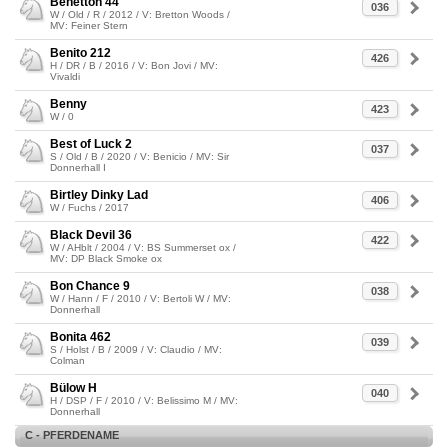
Benetton 44
036
W / Old / R / 2012 / V: Bretton Woods /
MV: Feiner Stern
Benito 212
426
H / DR / B / 2016 / V: Bon Jovi / MV:
Vivaldi
Benny
423
W / 0
Best of Luck 2
037
S / Old / B / 2020 / V: Benicio / MV: Sir
Donnerhall I
Birtley Dinky Lad
406
W / Fuchs / 2017
Black Devil 36
422
W / AHblt / 2004 / V: BS Summerset ox /
MV: DP Black Smoke ox
Bon Chance 9
038
W / Hann / F / 2010 / V: Bertoli W / MV:
Donnerhall
Bonita 462
039
S / Holst / B / 2009 / V: Claudio / MV:
Colman
Bülow H
040
H / DSP / F / 2010 / V: Belissimo M / MV:
Donnerhall
C - PFERDENAME