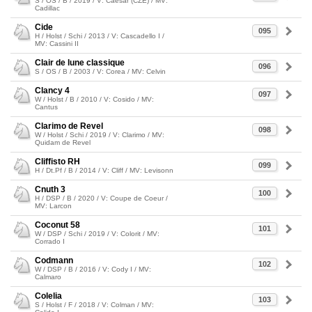
S / OS / B / 2019 / V: Caesar (CZE) / MV:
Cadillac
Cide
095
H / Holst / Schi / 2013 / V: Cascadello I /
MV: Cassini II
Clair de lune classique
096
S / OS / B / 2003 / V: Corea / MV: Celvin
Clancy 4
097
W / Holst / B / 2010 / V: Cosido / MV:
Cantus
Clarimo de Revel
098
W / Holst / Schi / 2019 / V: Clarimo / MV:
Quidam de Revel
Cliffisto RH
099
H / Dt.Pf / B / 2014 / V: Cliff / MV: Levisonn
Cnuth 3
100
H / DSP / B / 2020 / V: Coupe de Coeur /
MV: Larcon
Coconut 58
101
W / DSP / Schi / 2019 / V: Colorit / MV:
Corrado I
Codmann
102
W / DSP / B / 2016 / V: Cody I / MV:
Calmaro
Colelia
103
S / Holst / F / 2018 / V: Colman / MV: