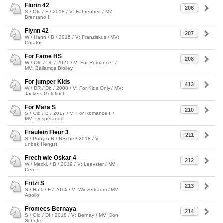
Florin 42
206
S / Old / F / 2018 / V: Fahrenheit / MV:
Brentano II
Flynn 42
207
W / Hann / B / 2015 / V: Franziskus / MV:
Curator
For Fame HS
208
W / Old / Db / 2021 / V: For Romance I /
MV: Bailamos Biolley
For jumper Kids
413
W / DR / Db / 2008 / V: For Kids Only / MV:
Jackets Goldfinch
For Mara S
210
S / Old / B / 2017 / V: For Romance II /
MV: Desperando
Fräulein Fleur 3
211
S / Pony o.R / RSche / 2018 / V:
unbek.Hengst
Frech wie Oskar 4
212
W / Meckl. / B / 2019 / V: Leevster / MV:
Cero I
Fritzi S
213
S / Hafl. / F / 2014 / V: Winzertraum / MV:
Apollo
Fromecs Bernaya
214
S / Old / Df / 2018 / V: Bernay / MV: Don
Schufro