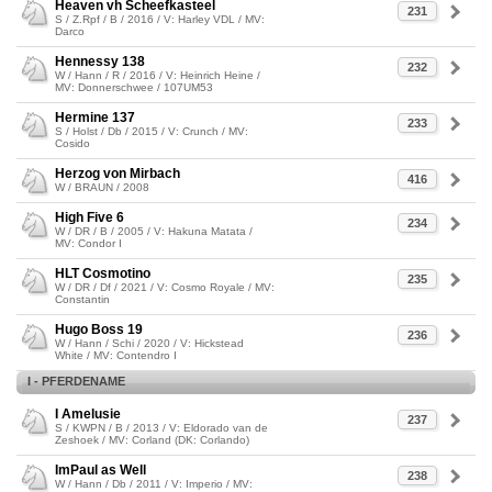
Heaven vh Scheefkasteel
231
S / Z.Rpf / B / 2016 / V: Harley VDL / MV:
Darco
Hennessy 138
232
W / Hann / R / 2016 / V: Heinrich Heine /
MV: Donnerschwee / 107UM53
Hermine 137
233
S / Holst / Db / 2015 / V: Crunch / MV:
Cosido
Herzog von Mirbach
416
W / BRAUN / 2008
High Five 6
234
W / DR / B / 2005 / V: Hakuna Matata /
MV: Condor I
HLT Cosmotino
235
W / DR / Df / 2021 / V: Cosmo Royale / MV:
Constantin
Hugo Boss 19
236
W / Hann / Schi / 2020 / V: Hickstead
White / MV: Contendro I
I - PFERDENAME
I Amelusie
237
S / KWPN / B / 2013 / V: Eldorado van de
Zeshoek / MV: Corland (DK: Corlando)
ImPaul as Well
238
W / Hann / Db / 2011 / V: Imperio / MV: