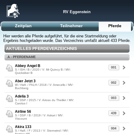
RV Eggenstein
Zeitplan
Teilnehmer
Pferde
Hier werden alle Pferde aufgeführt, für die eine Startmeldung oder
Ergebnis hochgeladen wurde. Das Verzeichnis umfaßt aktuell 433 Pferde.
AKTUELLES PFERDEVERZEICHNIS
A - PFERDENAME
Abbey Angel B
001
S / ISH / B / 2020 / V: Mr Quincy B / MV:
Quicksilver B
Aber Jetzt 3
002
W / Hafl. / FhLH / 2018 / V: Amecello / MV:
Buchberg
Adelia 3
003
S / DSP / 2015 / V: Arioso du Theillet / MV:
Carolus I
Airline 56
439
S / DSP / B / 2019 / V: Askari / MV:
Viscount
Akira 133
004
S / Hafl. / F / 2013 / V: Sternwind / MV:
Notting Hill