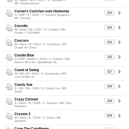
W / Westf / Schi / 2007 / V: Cornado I /
MV: Friedenstraum
Cornet's Carlchen vom Heimenta
113
H / DSP / F / 2020 / V: Cornet's Quaprice /
MV: Cachas
Corrello
114
W / Holst / Db / 2007 / V: Cormint / MV:
Chello I / 103XH96
Coscorn
115
W / Hann / B / 2013 / V: Cosinhus / MV:
Coupe de Coeur
Cosido Blue
116
H / DSP / BwSch / 2019 / V: Colman / MV:
Zirocco Blue (ex: Quamikase de
Count of Swing
117
W / DR / Df / 2010 / V: Constantin / MV:
Lord of Men xx
Courly Sue
118
S / OS / Db / 2008 / V: Chess Cor / MV:
Semit
Crazy Christel
119
S / Hann / B / 2008 / V: Conteur / MV: Don
Frederico
Creston 3
434
W / Holst / B / 2016 / V: Cristo / MV:
Quintero
Crow The Cornflower