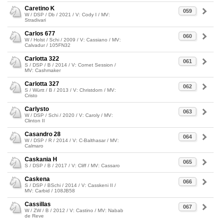
Caretino K
059
W / DSP / Db / 2021 / V: Cody I / MV:
Stradivari
Carlos 677
060
W / Holst / Schi / 2009 / V: Cassiano / MV:
Calvadur / 105FN32
Carlotta 322
061
S / DSP / B / 2014 / V: Cornet Session /
MV: Cashmaker
Carlotta 327
062
S / Württ / B / 2013 / V: Christdorn / MV:
Cristo
Carlysto
063
W / DSP / Schi / 2020 / V: Caroly / MV:
Clinton II
Casandro 28
064
W / DSP / R / 2014 / V: C-Balthasar / MV:
Calmaro
Caskania H
065
S / DSP / B / 2017 / V: Cliff / MV: Cassaro
Caskena
066
S / DSP / BSchi / 2014 / V: Casskeni II /
MV: Carbid / 108JB58
Cassillas
067
W / ZW / B / 2012 / V: Castino / MV: Nabab
de Reve