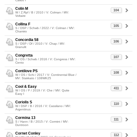
Calido I
Colin M
104
W / Z.Rpf / B / 2010 / V: Colman / MV:
Voltaire
Collina F
105
S / DSP / Schwb / 2022 / V: Colman / MV:
Chamiro
Concordia 58
106
S / DSP / Df / 2010 / V: Chap / MV:
Granulit
Congretta
107
S / OS / Schwb / 2016 / V: Congress / MV:
Cento
Contilove PS
108
W / OS / Schi / 2017 / V: Continental Blue /
MV: Stakkato / 108WK25
Cool & Easy
411
W / OS / F / 2019 / V: Che / MV: Quite
Easy I
Coriolis S
110
W / DSP / B / 2016 / V: Cassilano / MV:
Argentinus
Cormina 13
111
S / Hann / B / 2015 / V: Cormint / MV:
Duntroon
Cornet Conley
112