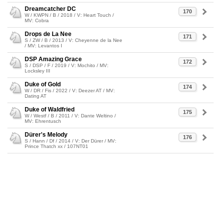
Dreamcatcher DC
170
W / KWPN / B / 2018 / V: Heart Touch /
MV: Cobra
Drops de La Nee
171
S / ZW / B / 2013 / V: Cheyenne de la Nee
/ MV: Levantos I
DSP Amazing Grace
172
S / DSP / F / 2019 / V: Mochito / MV:
Locksley III
Duke of Gold
174
W / DR / Fis / 2022 / V: Deezer AT / MV:
Dating AT
Duke of Waldfried
175
W / Westf / B / 2011 / V: Dante Weltino /
MV: Ehrentusch
Dürer's Melody
176
S / Hann / Df / 2014 / V: Der Dürer / MV:
Prince Thatch xx / 107NT01