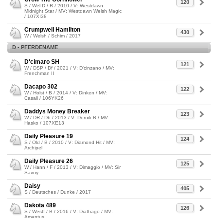
120
S / Wel.D / R / 2010 / V: Westdawn
Midnight Star / MV: Westdawn Welsh Magic
/ 107XI38
Crumpwell Hamilton
430
W / Welsh / Schim / 2017
D - PFERDENAME
D'cimaro SH
121
W / DSP / Df / 2021 / V: D'cinzano / MV:
Frenchman II
Dacapo 302
122
W / Holst / B / 2014 / V: Dinken / MV:
Casall / 106YK26
Daddys Money Breaker
123
W / DR / Db / 2013 / V: Dornik B / MV:
Hasko / 107XE13
Daily Pleasure 19
124
S / Old / B / 2010 / V: Diamond Hit / MV:
Archipel
Daily Pleasure 26
125
W / Hann / F / 2013 / V: Dimaggio / MV: Sir
Savoy
Daisy
405
S / Deutsches / Dunke / 2017
Dakota 489
126
S / Westf / B / 2016 / V: Diathago / MV:
Amantus