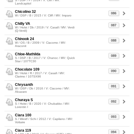
S / DSP / F / 2014 / V: Cliff / MV:
Landcapitol
Chicolino 32
086
W / DSP / B / 2015 / V: Cliff / MV: Imparo
Chilly VA
087
W / Holst / Db / 2019 / V: Casall / MV: Verdi
(Q-Verdi)
Chinook 24
088
W / OS / B / 2009 / V: Ciacomo / MV:
Araconit
Chloe-Mathilda
089
S / DSP / B / 2017 / V: Chanoc / MV: Quick
Star / 107TC30
Chocolate 109
090
W / Holst / R / 2017 / V: Casall / MV:
Clarimo / 107SX96
Chrysanth
091
W / DSP / Db / 2016 / V: Ciacomo / MV:
Alcazaro
Churaya S
092
S / Holst / B / 2020 / V: Chubakko / MV:
Lorentin I
Ciara 100
093
S / Westf / Schi / 2012 / V: Capilano / MV:
Voltaire
Ciara 119
094