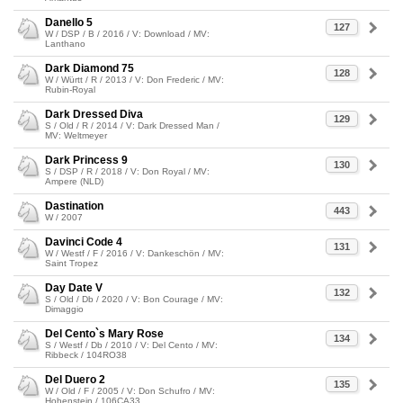
Danello 5
127
W / DSP / B / 2016 / V: Download / MV:
Lanthano
Dark Diamond 75
128
W / Württ / R / 2013 / V: Don Frederic / MV:
Rubin-Royal
Dark Dressed Diva
129
S / Old / R / 2014 / V: Dark Dressed Man /
MV: Weltmeyer
Dark Princess 9
130
S / DSP / R / 2018 / V: Don Royal / MV:
Ampere (NLD)
Dastination
443
W / 2007
Davinci Code 4
131
W / Westf / F / 2016 / V: Dankeschön / MV:
Saint Tropez
Day Date V
132
S / Old / Db / 2020 / V: Bon Courage / MV:
Dimaggio
Del Cento`s Mary Rose
134
S / Westf / Db / 2010 / V: Del Cento / MV:
Ribbeck / 104RO38
Del Duero 2
135
W / Old / F / 2005 / V: Don Schufro / MV:
Hohenstein / 106CA33