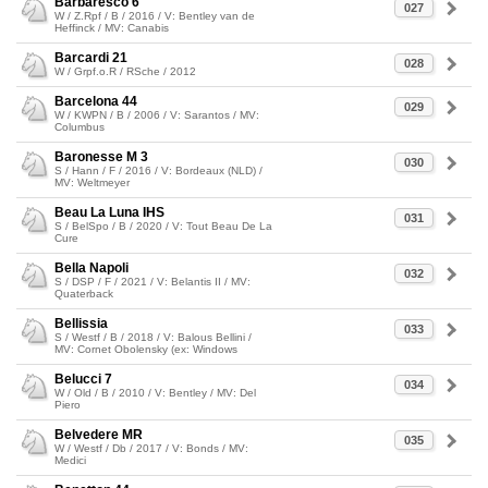
Barbaresco 6
027
W / Z.Rpf / B / 2016 / V: Bentley van de
Heffinck / MV: Canabis
Barcardi 21
028
W / Grpf.o.R / RSche / 2012
Barcelona 44
029
W / KWPN / B / 2006 / V: Sarantos / MV:
Columbus
Baronesse M 3
030
S / Hann / F / 2016 / V: Bordeaux (NLD) /
MV: Weltmeyer
Beau La Luna IHS
031
S / BelSpo / B / 2020 / V: Tout Beau De La
Cure
Bella Napoli
032
S / DSP / F / 2021 / V: Belantis II / MV:
Quaterback
Bellissia
033
S / Westf / B / 2018 / V: Balous Bellini /
MV: Cornet Obolensky (ex: Windows
Belucci 7
034
W / Old / B / 2010 / V: Bentley / MV: Del
Piero
Belvedere MR
035
W / Westf / Db / 2017 / V: Bonds / MV:
Medici