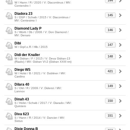
144
W / Hann / R / 2020 / V: Diacontinus / MV:
Contendro I
Diadora 23
145
S / DSP / Schwb / 2015 / V: Diacontinus /
MV: Centesimo I
Diamond Lady P
146
S / Württ / Db / 2008 / V: Don Diamond /
MV: Denaro
Dibi
147
W / Grpf.o.R / Hlb / 2015
Didi der Knaller
148
W / Gidran / F / 2015 / V: Deva Gidran-13
(Riado) / MV: Gidran VI-2 (Gidran XXIII tm)
Diego WS
421
W / Holst / B / 2021 / V: Dubliner / MV:
Cardino
Dilara 40
149
S / Old / R / 2009 / V: Diderot / MV:
Lannox
Dinah 43
150
S / Holst / Schwb / 2017 / V: Diarado / MV:
Quintero
Diva 623
151
S / Hann / R / 2014 / V: Dancier / MV:
Sixtus
Dixie Donna B